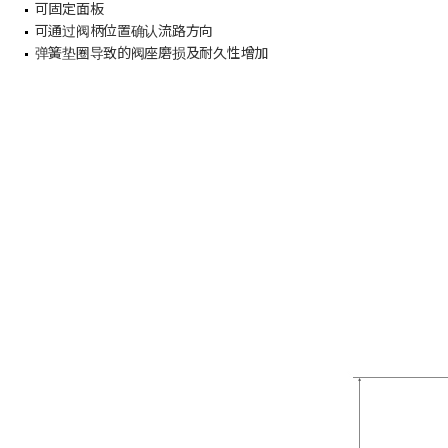
可固定面板
可通过阀柄位置确认流路方向
弹簧垫圈导致的阀座磨损及耐久性增加