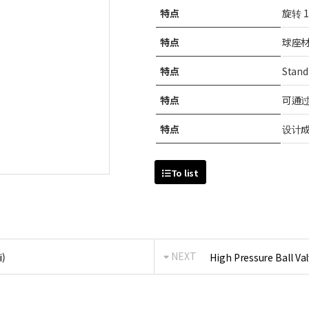
特点
旋转 1/
特点
球座
特点
Stand
特点
可通
特点
设计
To list
NEXT
i)
High Pressure Ball Va