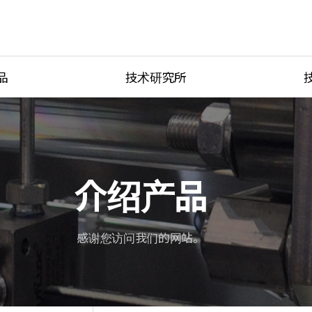
品
技术研究所
ves
技术研究所
Product Ca
ting
研究器材
产品紧固方
be
端口类型
介绍产品
按温度分类
s
单位转换器
感谢您访问我们的网站。
Tubing Con
Flow