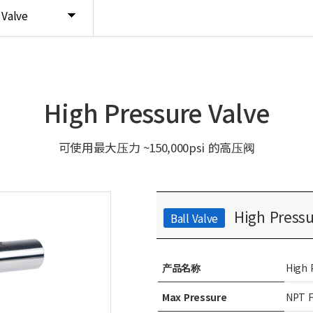
 Valve
High Pressure Valve
可使用最大压力 ~150,000psi 的高压阀
High Pressu
Ball Valve
产品名称
High 
Max Pressure
NPT F