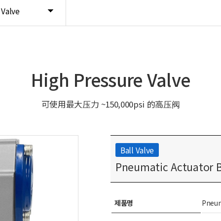
 Valve
High Pressure Valve
可使用最大压力 ~150,000psi 的高压阀
Ball Valve
Pneumatic Actuator Ba
제품명
Pneum