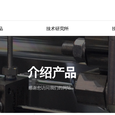
品
技术研究所
ves
技术研究所
Product Ca
ting
研究器材
产品紧固方
be
端口类型
介绍产品
按温度分类
s
单位转换器
感谢您访问我们的网站。
Tubing Con
Flow