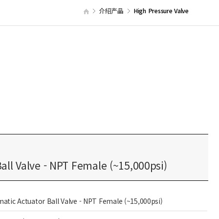
介绍产品
High Pressure Valve
ll Valve - NPT Female (~15,000psi)
atic Actuator Ball Valve - NPT Female (~15,000psi)