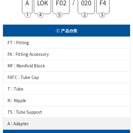
/
A
LOK
F02
020
F4
①
④
⑤
②
③
① 产品分类
FT : Fitting
FA : Fitting Accessory
MF : Manifold Block
FATC : Tube Cap
T : Tube
N : Nipple
TS : Tube Support
A : Adapter