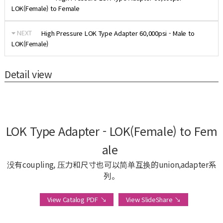
LOK(Female) to Female
NEXT
High Pressure LOK Type Adapter 60,000psi - Male to
LOK(Female)
Detail view
LOK Type Adapter - LOK(Female) to Fem
ale
没有coupling, 压力和尺寸也可以简单互换的union,adapter系
列。
View Catalog PDF ↘
View SlideShare ↘